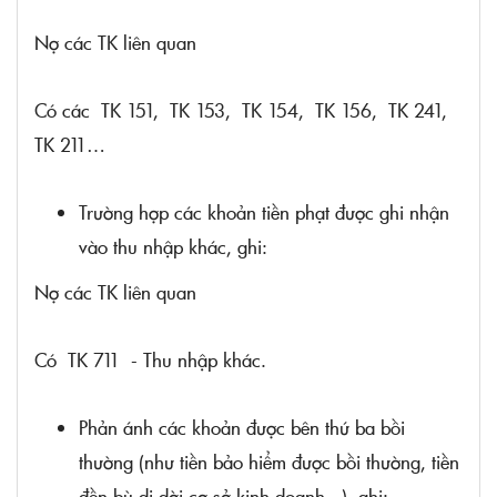
Nợ các TK liên quan
Có các TK 151, TK 153, TK 154, TK 156, TK 241,
TK 211…
Trường hợp các khoản tiền phạt được ghi nhận
vào thu nhập khác, ghi:
Nợ các TK liên quan
Có TK 711 - Thu nhập khác.
Phản ánh các khoản được bên thứ ba bồi
thường (như tiền bảo hiểm được bồi thường, tiền
đền bù di dời cơ sở kinh doanh...), ghi: