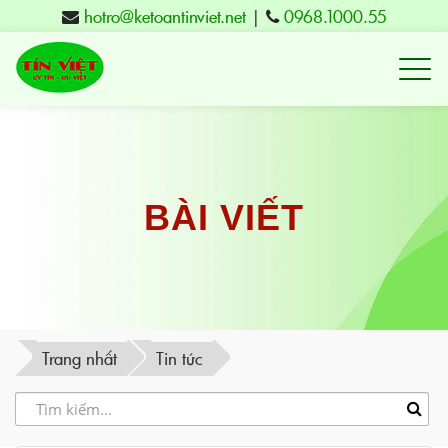
hotro@ketoantinviet.net
|
0968.1000.55
Kế
toán
Tuy
Hòa
Phú
BÀI VIẾT
Yên
-
Đào
tạo
Trang nhất
Tin tức
Tín
Việt
-