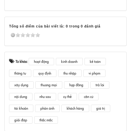
Tổng số điểm của bài viết là: 0 trong 0 đánh giá
Từ khóa:
hoạt động
kinh doanh
kế toán
thông tư
quy định
thu nhập
vi phạm
xây dựng
thương mại
hợp đồng
trả lời
nội dung
như sau
cụ thể
căn cứ
tài khoản
phản ánh
khách hàng
giá trị
giải đáp
thắc mắc