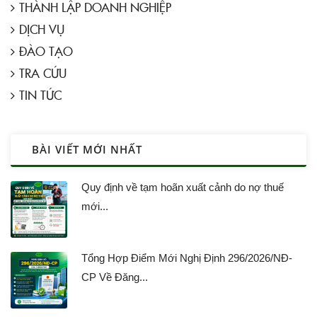
THÀNH LẬP DOANH NGHIỆP
DỊCH VỤ
ĐÀO TẠO
TRA CỨU
TIN TỨC
BÀI VIẾT MỚI NHẤT
Quy định về tạm hoãn xuất cảnh do nợ thuế
mới...
Tổng Hợp Điểm Mới Nghị Định 296/2026/NĐ-
CP Về Đăng...