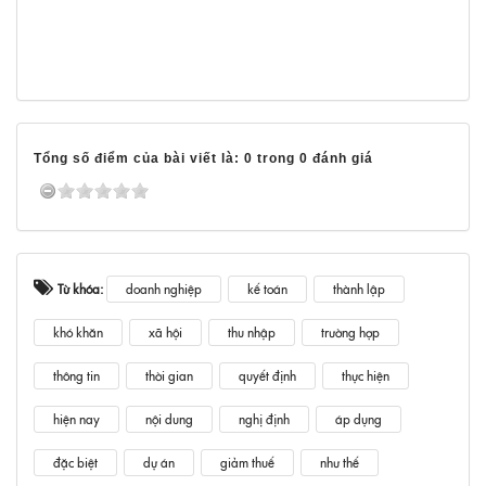
Tổng số điểm của bài viết là: 0 trong 0 đánh giá
Từ khóa:
doanh nghiệp
kế toán
thành lập
khó khăn
xã hội
thu nhập
trường hợp
thông tin
thời gian
quyết định
thực hiện
hiện nay
nội dung
nghị định
áp dụng
đặc biệt
dự án
giảm thuế
như thế