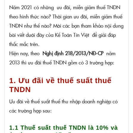
Năm 2021 có những ưu đãi, miễn giảm thuế TNDN
2.3 Miễn thuế 2 năm và giảm 50% số thuế
theo hình thức nào? Thời gian ưu đãi, miễn giảm thuế
phải nộp trong 4 năm tiếp theo
TNDN như thế nào? Mời các bạn tham khảo nội dung
3. Ưu đãi giảm thuế TNDN
bài viết dưới đây của Kế Toán Tín Việt để giải đáp
thắc mắc trên.
Hiện nay, theo
Nghị định 218/2013/NĐ-CP
năm
2013 thì ưu đãi thuế TNDN gồm có 3 trường hợp:
1. Ưu đãi về thuế suất thuế
TNDN
Ưu đãi về thuế suất thuế thu nhập doanh nghiệp có
các trường hợp sau:
1.1 Thuế suất thuế TNDN là 10% và