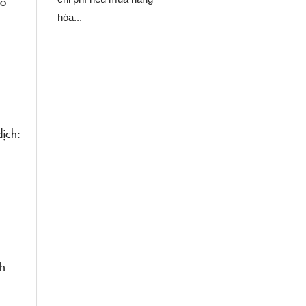
ảo
hóa...
ịch:
nh