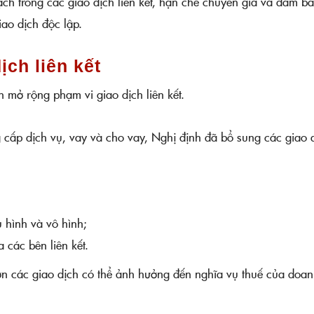
ch trong các giao dịch liên kết, hạn chế chuyển giá và đảm b
iao dịch độc lập.
ịch liên kết
 mở rộng phạm vi giao dịch liên kết.
cấp dịch vụ, vay và cho vay, Nghị định đã bổ sung các giao d
u hình và vô hình;
a các bên liên kết.
ơn các giao dịch có thể ảnh hưởng đến nghĩa vụ thuế của doa