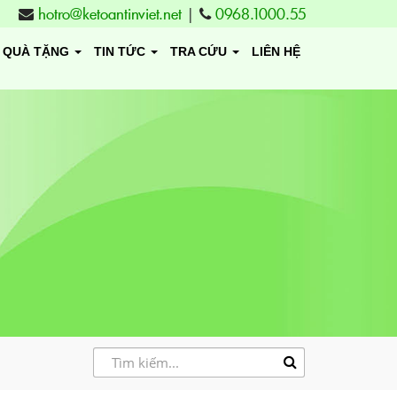
hotro@ketoantinviet.net
|
0968.1000.55
QUÀ TẶNG
TIN TỨC
TRA CỨU
LIÊN HỆ