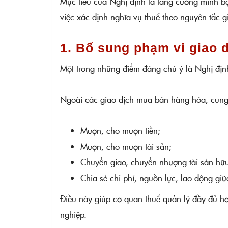
Mục tiêu của Nghị định là tăng cường minh bạ
việc xác định nghĩa vụ thuế theo nguyên tắc g
1. Bổ sung phạm vi giao d
Một trong những điểm đáng chú ý là Nghị định
Ngoài các giao dịch mua bán hàng hóa, cung 
Mượn, cho mượn tiền;
Mượn, cho mượn tài sản;
Chuyển giao, chuyển nhượng tài sản hữ
Chia sẻ chi phí, nguồn lực, lao động giữ
Điều này giúp cơ quan thuế quản lý đầy đủ h
nghiệp.