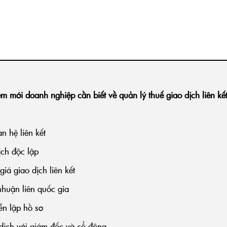
ới doanh nghiệp cần biết về quản lý thuế giao dịch liên kế
n hệ liên kết
ịch độc lập
iá giao dịch liên kết
nhuận liên quốc gia
ễn lập hồ sơ
 dịch với giám đốc và cổ đông