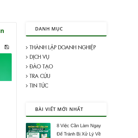
DANH MỤC
ản
THÀNH LẬP DOANH NGHIỆP
DỊCH VỤ
ĐÀO TẠO
TRA CỨU
TIN TỨC
BÀI VIẾT MỚI NHẤT
8 Việc Cần Làm Ngay
Để Tránh Bị Xử Lý Về