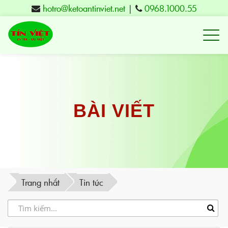
hotro@ketoantinviet.net
|
0968.1000.55
Kế
toán
Tuy
Hòa
Phú
BÀI VIẾT
Yên
-
Đào
tạo
Trang nhất
Tin tức
Tín
Việt
-