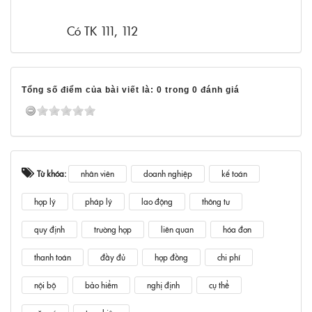
Có TK 111, 112
Tổng số điểm của bài viết là: 0 trong 0 đánh giá
Từ khóa:
nhân viên
doanh nghiệp
kế toán
hợp lý
pháp lý
lao động
thông tư
quy định
trường hợp
liên quan
hóa đơn
thanh toán
đầy đủ
hợp đồng
chi phí
nội bộ
bảo hiểm
nghị định
cụ thể