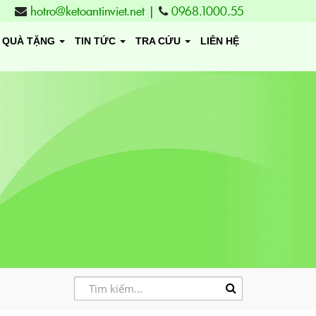
hotro@ketoantinviet.net
|
0968.1000.55
QUÀ TẶNG
TIN TỨC
TRA CỨU
LIÊN HỆ