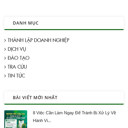
025
DANH MỤC
THÀNH LẬP DOANH NGHIỆP
DỊCH VỤ
ĐÀO TẠO
TRA CỨU
TIN TỨC
BÀI VIẾT MỚI NHẤT
8 Việc Cần Làm Ngay Để Tránh Bị Xử Lý Về
Hành Vi...