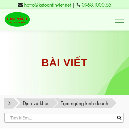
hotro@ketoantinviet.net
|
0968.1000.55
Kế
toán
Tuy
Hòa
Phú
BÀI VIẾT
Yên
-
Đào
tạo
Dịch vụ khác
Tạm ngừng kinh doanh
Tín
Việt
-