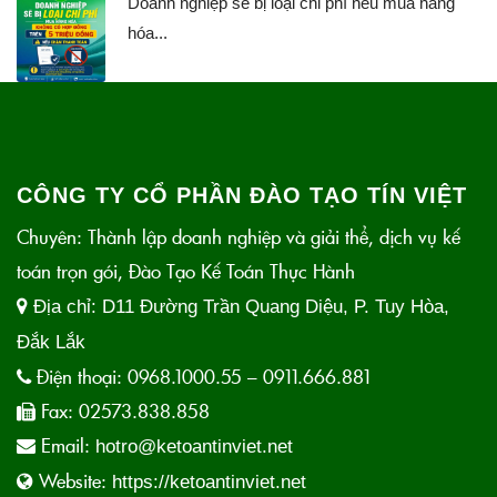
Doanh nghiệp sẽ bị loại chi phí nếu mua hàng
hóa...
CÔNG TY CỔ PHẦN ĐÀO TẠO TÍN VIỆT
Chuyên: Thành lập doanh nghiệp và giải thể, dịch vụ kế
toán trọn gói, Đào Tạo Kế Toán Thực Hành
Địa chỉ:
D11 Đường Trần Quang Diệu, P. Tuy Hòa,
Đắk Lắk
Điện thoại:
0968.1000.55 – 0911.666.881
Fax:
02573.838.858
Email:
hotro@ketoantinviet.net
Website:
https://ketoantinviet.net