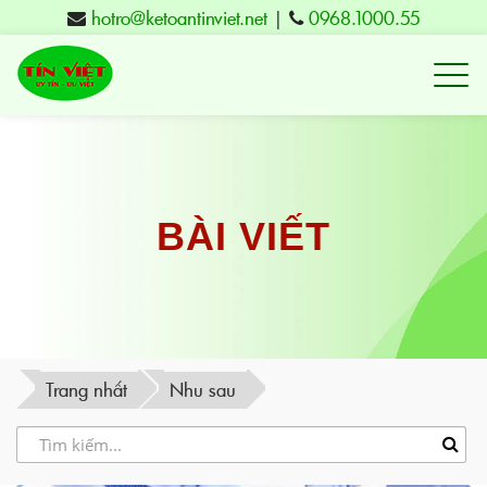
hotro@ketoantinviet.net
|
0968.1000.55
Kế
toán
Tuy
Hòa
Phú
BÀI VIẾT
Yên
-
Đào
tạo
Trang nhất
Nhu sau
Tín
Việt
-