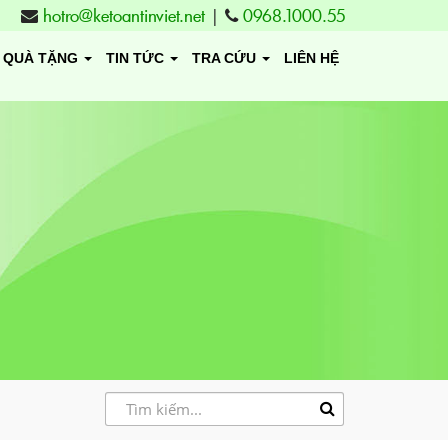
hotro@ketoantinviet.net
|
0968.1000.55
QUÀ TẶNG
TIN TỨC
TRA CỨU
LIÊN HỆ