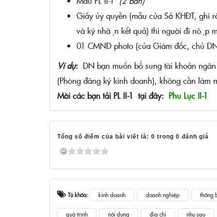
Mẫu PL II-1
(2 bản)
Giấy ủy quyền (mẫu của Sở KHĐT, ghi 
và ký nhận kết quả) thì người đi nộp 
01 CMND photo (của Giám đốc, chủ DN
Ví dụ
:
DN bạn muốn bổ sung tài khoản ngân hà
(Phòng đăng ký kinh doanh), không cần là
Mời các bạn tải PL II-1 tại đây:
Phu Lục II-1
Tổng số điểm của bài viết là: 0 trong 0 đánh giá
Từ khóa:
kinh doanh
doanh nghiệp
thông 
quá trình
nội dung
địa chỉ
như sau