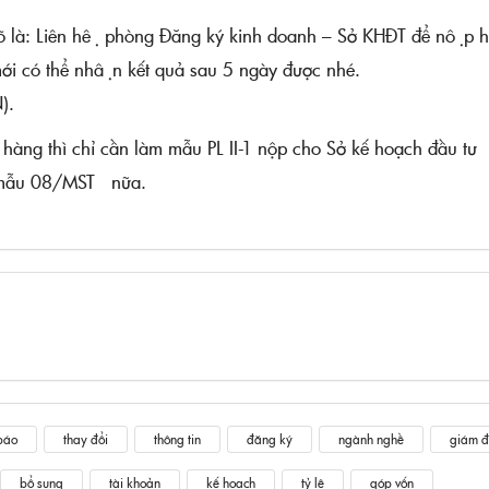
rõ là: Liên hệ phòng Đăng ký kinh doanh – Sở KHĐT để nộp h
mới có thể nhận kết quả sau 5 ngày được nhé.
).
ng thì chỉ cần làm mẫu PL II-1 nộp cho Sở kế hoạch đầu tư
m mẫu 08/MST nữa.
báo
thay đổi
thông tin
đăng ký
ngành nghề
giám đ
bổ sung
tài khoản
kế hoạch
tỷ lệ
góp vốn