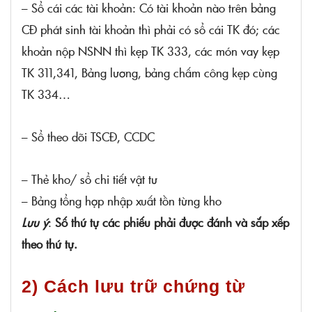
– Sổ cái các tài khoản: Có tài khoản nào trên bảng
CĐ phát sinh tài khoản thì phải có sổ cái TK đó; các
khoản nộp NSNN thì kẹp TK 333, các món vay kẹp
TK 311,341, Bảng lương, bảng chấm công kẹp cùng
TK 334…
– Sổ theo dõi TSCĐ, CCDC
– Thẻ kho/ sổ chi tiết vật tư
– Bảng tổng hợp nhập xuất tồn từng kho
Lưu ý
:
Số thứ tự các phiếu phải được đánh và sắp xếp
theo thứ tự.
2) Cách lưu trữ chứng từ