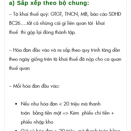
a) Sắp xếp theo bộ chung:
– Tờ khai thuế quý: GTGT, TNCN, MB, báo cáo SDHĐ
BC26….tất cả những cái gì liên quan tới khai
thuế thì gộp lại đóng thành tập.
– Hóa đơn đầu vào và ra sắp theo quy trình tăng dần
theo ngày giống trên tờ khai thuế đã nộp cho cơ quan
thuế quan
– Mỗi hóa đơn đầu vào:
Nếu như hóa đơn < 20 triệu mà thanh
toán bằng tiền mặt => Kèm phiếu chi tiền +
phiếu nhập kho
Giả sử hóa đơn > 20 triệu mà thanh toán bằng