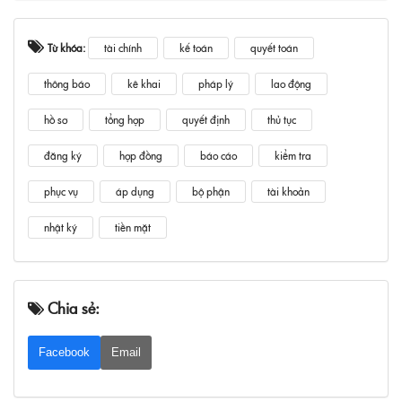
Từ khóa:
tài chính
kế toán
quyết toán
thông báo
kê khai
pháp lý
lao động
hồ sơ
tổng hợp
quyết định
thủ tục
đăng ký
hợp đồng
báo cáo
kiểm tra
phục vụ
áp dụng
bộ phận
tài khoản
nhật ký
tiền mặt
Chia sẻ:
Facebook
Email