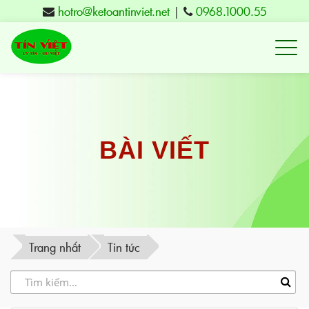
hotro@ketoantinviet.net
|
0968.1000.55
Kế
toán
Tuy
Hòa
Phú
BÀI VIẾT
Yên
-
Đào
tạo
Trang nhất
Tin tức
Tín
Việt
-