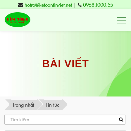
hotro@ketoantinviet.net
|
0968.1000.55
Kế
toán
Tuy
Hòa
Phú
BÀI VIẾT
Yên
-
Đào
tạo
Trang nhất
Tin tức
Tín
Việt
-