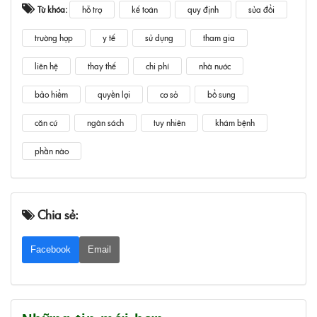
Từ khóa:
hỗ trợ
kế toán
quy định
sửa đổi
trường hợp
y tế
sử dụng
tham gia
liên hệ
thay thế
chi phí
nhà nước
bảo hiểm
quyền lợi
cơ sở
bổ sung
căn cứ
ngân sách
tuy nhiên
khám bệnh
phần nào
Chia sẻ:
Facebook
Email