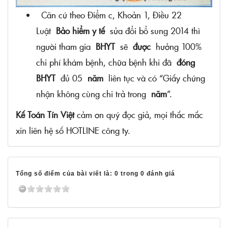
Căn cứ theo Điểm c, Khoản 1, Điều 22
Luật
Bảo hiểm y tế
sửa đổi bổ sung 2014 thì
người tham gia
BHYT
sẽ
được
hưởng 100%
chi phí khám bệnh, chữa bệnh khi đã
đóng
BHYT
đủ 05
năm
liên tục và có “Giấy chứng
nhận không cùng chi trả trong
năm
”.
Kế Toán Tín Việt
cảm ơn quý đọc giả, mọi thắc mắc
xin liên hệ số HOTLINE công ty.
Tổng số điểm của bài viết là: 0 trong 0 đánh giá