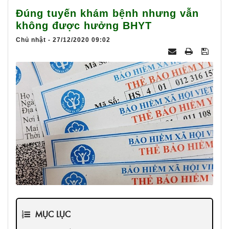
025
Đúng tuyến khám bệnh nhưng vẫn
không được hưởng BHYT
Chủ nhật - 27/12/2020 09:02
MỤC LỤC