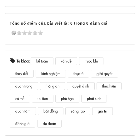
Tổng số điểm của bài viết là: 0 trong 0 đánh giá
Từ khóa:
kế toán
vấn đề
trước khi
thay đổi
kinh nghiệm
thực tế
giải quyết
quan trọng
thời gian
quyết định
thực hiện
có thể
ưu tiên
phù hợp
phát sinh
quan tâm
bất đồng
sáng tạo
giá trị
đánh giá
dự đoán