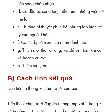
sẵn sàng chấp nhận
d. Có đầu óc sáng tạo, thấy trước những việc có
thể làm
e. Thường bị thuyết phục bởi những lập luận có
lý của người khác
f. Có lúc bị cảm xúc cá nhân đánh lừa
g. Thích mọi thứ rõ ràng, và chỉ yên tâm khi có
kế hoạch cụ thể
h. Thích sự tự do
B) Cách tính kết quả
Đầu tiên là thống kê câu trả lời của bạn.
Tiếp theo, chọn ra 4 đáp án (tương ứng với 4 trong 7
ký tự gồm: E, I, S, N, T, F, J, P) bạn đã trả lời nhiều