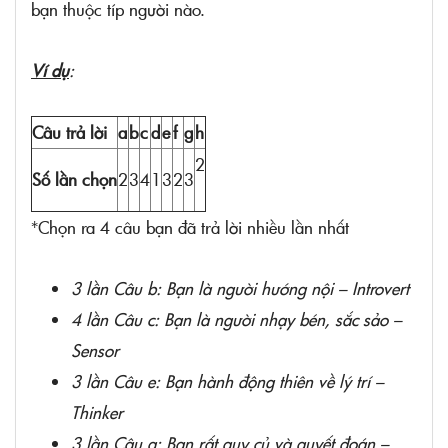
bạn thuộc típ người nào.
Ví dụ
:
Câu trả lời
a
b
c
d
e
f
g
h
2
Số lần chọn
2
3
4
1
3
2
3
*Chọn ra 4 câu bạn đã trả lời nhiều lần nhất
3 lần Câu b: Bạn là người hướng nội – Introvert
4 lần Câu c: Bạn là người nhạy bén, sắc sảo –
Sensor
3 lần Câu e: Bạn hành động thiên về lý trí –
Thinker
3 lần Câu g: Bạn rất quy củ và quyết đoán –