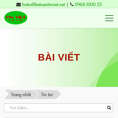
hotro@ketoantinviet.net
|
0968.1000.55
Kế
toán
Tuy
Hòa
Phú
BÀI VIẾT
Yên
-
Đào
tạo
Trang nhất
Tin tức
Tín
Việt
-