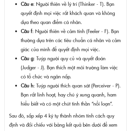
Câu e
: Người thiên về lý trí (Thinker - T). Bạn
quyết định mọi việc rất khách quan và không
dựa theo quan điểm cá nhân.
Câu f
: Người thiên về cảm tính (Feeler - F). Bạn
thường dựa trên các tiêu chuẩn cá nhân và cảm
giác của mình để quyết định mọi việc.
Câu g
: Tuýp người quy củ và quyết đoán
(Judger - J). Bạn thích một môi trường làm việc
có tổ chức và ngăn nắp.
Câu h
: Tuýp người thích quan sát (Perceiver - P).
Bạn rất linh hoạt, hay chú ý xung quanh, ham
hiểu biết và có một chút tinh thần “nổi loạn”.
Sau đó, sắp xếp 4 ký tự thành nhóm tính cách quy
định và đối chiếu với bảng kết quả bên dưới để xem