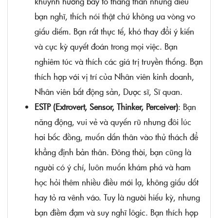
khuynh hướng bày tỏ thẳng thắn những điều
bạn nghĩ, thích nói thật chứ không ưa vòng vo
giấu diếm. Bạn rất thực tế, khó thay đổi ý kiến
và cực kỳ quyết đoán trong mọi việc. Bạn
nghiêm túc và thích các giá trị truyền thống. Bạn
thích hợp với vị trí của Nhân viên kinh doanh,
Nhân viên bất động sản, Dược sĩ, Sĩ quan.
ESTP (Extrovert, Sensor, Thinker, Perceiver)
: Bạn
năng động, vui vẻ và quyến rũ nhưng đôi lúc
hơi bốc đồng, muốn dấn thân vào thử thách để
khẳng định bản thân. Đông thời, bạn cũng là
người có ý chí, luôn muốn khám phá và ham
học hỏi thêm nhiều điều mới lạ, không giấu dốt
hay tỏ ra vênh váo. Tuy là người hiếu kỳ, nhưng
bạn điềm đạm và suy nghĩ lôgic. Bạn thích hợp