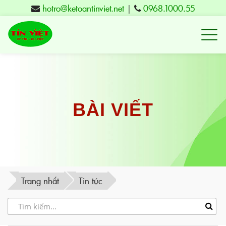
hotro@ketoantinviet.net
|
0968.1000.55
Kế
toán
Tuy
Hòa
Phú
BÀI VIẾT
Yên
-
Đào
tạo
Trang nhất
Tin tức
Tín
Việt
-