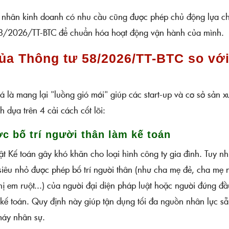
 nhân kinh doanh có nhu cầu cũng được phép chủ động lựa c
58/2026/TT-BTC để chuẩn hóa hoạt động vận hành của mình.
của Thông tư 58/2026/TT-BTC so vớ
là mang lại "luồng gió mới" giúp các start-up và cơ sở sản x
h dựa trên 4 cải cách cốt lõi:
c bố trí người thân làm kế toán
ật Kế toán gây khó khăn cho loại hình công ty gia đình. Tuy nh
êu nhỏ được phép bố trí người thân (như cha mẹ đẻ, cha mẹ n
ị em ruột...) của người đại diện pháp luật hoặc người đứng đầ
 kế toán. Quy định này giúp tận dụng tối đa nguồn nhân lực s
 máy nhân sự.