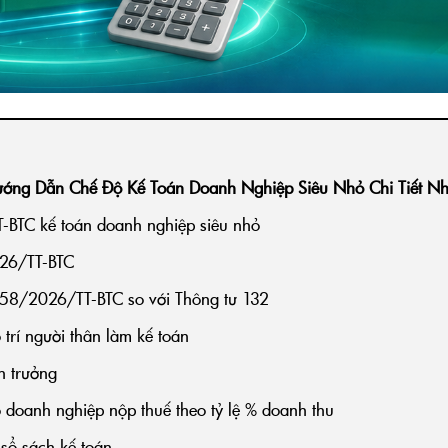
ớng Dẫn Chế Độ Kế Toán Doanh Nghiệp Siêu Nhỏ Chi Tiết Nh
-BTC kế toán doanh nghiệp siêu nhỏ
026/TT-BTC
ư 58/2026/TT-BTC so với Thông tư 132
trí người thân làm kế toán
n trưởng
o doanh nghiệp nộp thuế theo tỷ lệ % doanh thu
 sổ sách kế toán