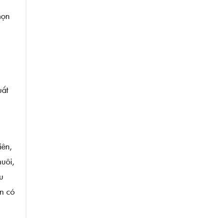
họn
i
uất
iên,
uôi,
u
ẵn có