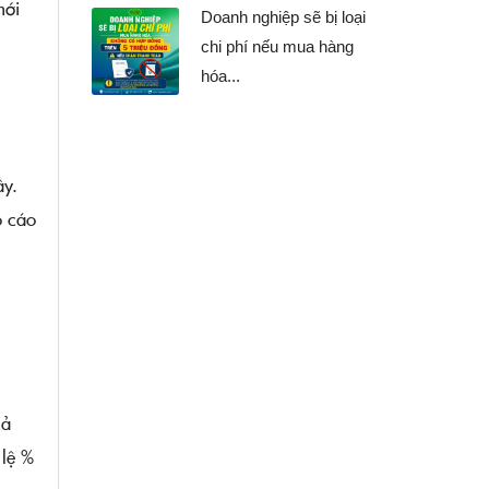
mới
Doanh nghiệp sẽ bị loại
chi phí nếu mua hàng
hóa...
ây.
o cáo
cả
 lệ %