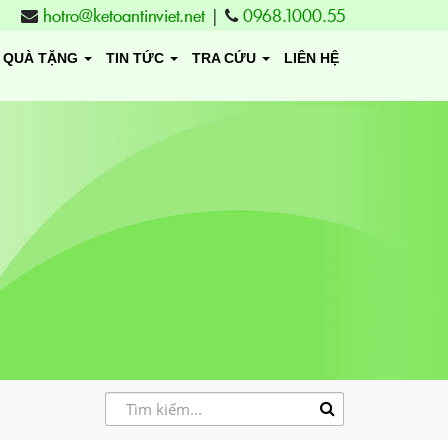
hotro@ketoantinviet.net
|
0968.1000.55
QUÀ TẶNG
TIN TỨC
TRA CỨU
LIÊN HỆ