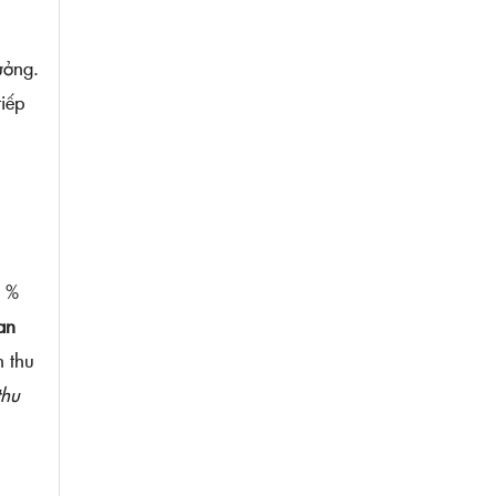
ưởng.
tiếp
ệ %
an
h thu
thu