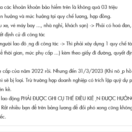
ua các khoản khoản bảo hiểm trên là không quá 03 triệu
̣n hưởng và mức hưởng tại quy chế lương, hợp đồng.
àu xe, vé máy bay ..., nhà nghỉ, khách sạn) -> Phải có hoá đơn,
́t định cử đi công tác
o người lao động đi công tác -> Thì phải xây dựng 1 quy chế tà
thời gian, mức phụ cấp ...) kèm theo giấy đi đường, quyết đị
 phụ cấp của năm 2022 rồi. Nhưng đến 31/3/2023 (Khi nộp hồ
hì sẽ bị loại. Trừ trường hợp doanh nghiệp có trích lập quỹ dự
ền kề.
ời lao động PHẢI ĐƯỢC GHI CỤ THỂ ĐIỀU KIỆN ĐƯỢC HƯỞN
. Rất nhiều bạn để trên bảng lương để đối phó xong cũng khôn
iếc.