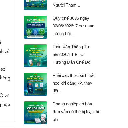
Người Tham...
Quy chế 3036 ngày
02/06/2026: 7 cơ quan
cùng phối...
i
Toàn Văn Thông Tư
nh cử
58/2026/TT-BTC:
Hướng Dẫn Chế Độ...
 sơ
Phải xác thực sinh trắc
 phòng
học khi đăng ký, thay
đổi...
G và
g hợp
Doanh nghiệp có hóa
đơn vẫn có thể bị loại chi
phí...