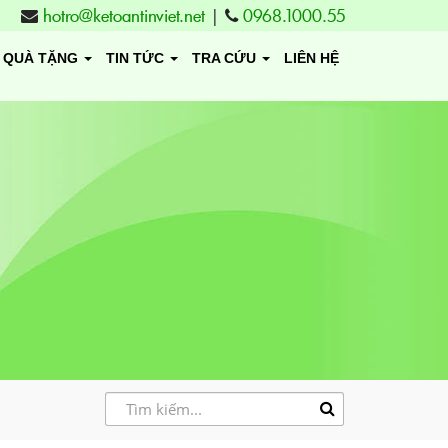
hotro@ketoantinviet.net
|
0968.1000.55
QUÀ TẶNG
TIN TỨC
TRA CỨU
LIÊN HỆ