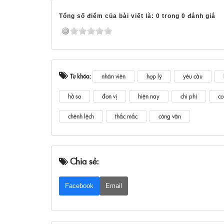
Tổng số điểm của bài viết là: 0 trong 0 đánh giá
Từ khóa:
nhân viên
hợp lý
yêu cầu
hồ sơ
đơn vị
hiện nay
chi phí
cơ
chênh lệch
thắc mắc
công văn
Chia sẻ:
Facebook
Email