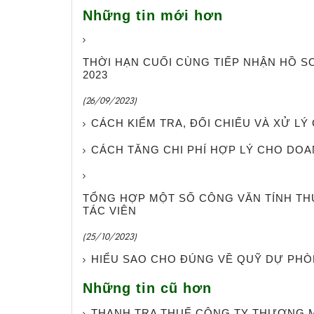
Những tin mới hơn
THỜI HẠN CUỐI CÙNG TIẾP NHẬN HỒ SƠ
2023
(26/09/2023)
CÁCH KIỂM TRA, ĐỐI CHIẾU VÀ XỬ L
CÁCH TĂNG CHI PHÍ HỢP LÝ CHO DO
TỔNG HỢP MỘT SỐ CÔNG VĂN TÍNH TH
TÁC VIÊN
(25/10/2023)
HIỂU SAO CHO ĐÚNG VỀ QUỸ DỰ PH
Những tin cũ hơn
THANH TRA THUẾ CÔNG TY THƯƠNG 