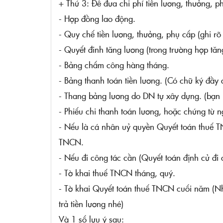
+ Thứ 3: Để đưa chi phí tiền lương, thưởng, p
- Hợp đồng lao động.
- Quy chế tiền lương, thưởng, phụ cấp (ghi rõ 
- Quyết đinh tăng lương (trong trường hợp tăn
- Bảng chấm công hàng tháng.
- Bảng thanh toán tiền lương. (Có chữ ký đầy đ
- Thang bảng lương do DN tự xây dựng. (bạn n
- Phiếu chi thanh toán lương, hoặc chứng từ
- Nếu là cá nhân uỷ quyền Quyết toán thuê
TNCN.
- Nếu đi công tác cần (Quyết toán định cử đi 
- Tờ khai thuế TNCN tháng, quý.
- Tờ khai Quyết toán thuế TNCN cuối năm (N
trả tiền lương nhé)
Và 1 số lưu ý sau: