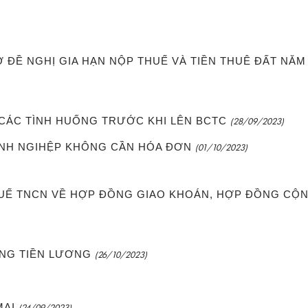
 ĐỀ NGHỊ GIA HẠN NỘP THUẾ VÀ TIỀN THUÊ ĐẤT NĂM
Ý CÁC TÌNH HUỐNG TRƯỚC KHI LÊN BCTC
(28/09/2023)
ANH NGIHỆP KHÔNG CẦN HÓA ĐƠN
(01/10/2023)
UẾ TNCN VỀ HỢP ĐỒNG GIAO KHOÁN, HỢP ĐỒNG CỘ
ÒNG TIỀN LƯƠNG
(26/10/2023)
MẠI
(24/09/2023)