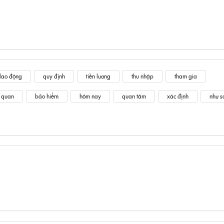
lao động
quy định
tiền lương
thu nhập
tham gia
 quan
bảo hiểm
hôm nay
quan tâm
xác định
như s