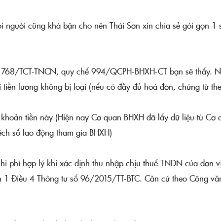
 người cũng khá bận cho nên Thái Sơn xin chia sẻ gói gọn 1 
n 768/TCT-TNCN, quy chế 994/QCPH-BHXH-CT bạn sẽ thấy. N
ền lương không bị loại (nếu có đầy đủ hoá đơn, chứng từ th
u khoản tiền này (Hiện nay Cơ quan BHXH đã lấy dữ liệu từ Cơ
lệch số lao động tham gia BHXH)
hi phí hợp lý khi xác định thu nhập chịu thuế TNDN của đơn v
ản 1 Điều 4 Thông tư số 96/2015/TT-BTC. Căn cứ theo Công vă