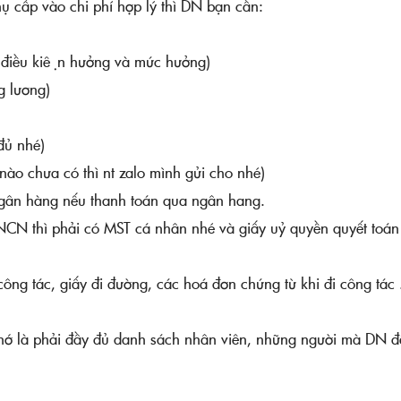
hụ cấp vào chi phí hợp lý thì DN bạn cần:
điều kiện hưởng và mức hưởng)
g lương)
ủ nhé)
ào chưa có thì nt zalo mình gửi cho nhé)
 ngân hàng nếu thanh toán qua ngân hang.
́ TNCN thì phải có MST cá nhân nhé và giấy uỷ quyền quyết toán
công tác, giấy đi đường, các hoá đơn chứng từ khi đi công tác .
hớ là phải đầy đủ danh sách nhân viên, những người mà DN đ