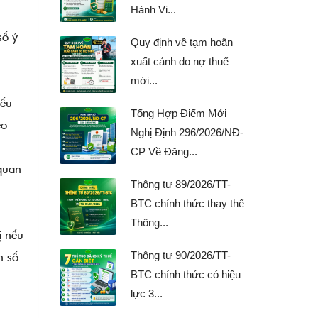
Hành Vi...
số ý
Quy định về tạm hoãn
xuất cảnh do nợ thuế
mới...
ếu
Tổng Hợp Điểm Mới
eo
Nghị Định 296/2026/NĐ-
CP Về Đăng...
 quan
Thông tư 89/2026/TT-
BTC chính thức thay thế
Thông...
ị nếu
n số
Thông tư 90/2026/TT-
BTC chính thức có hiệu
lực 3...