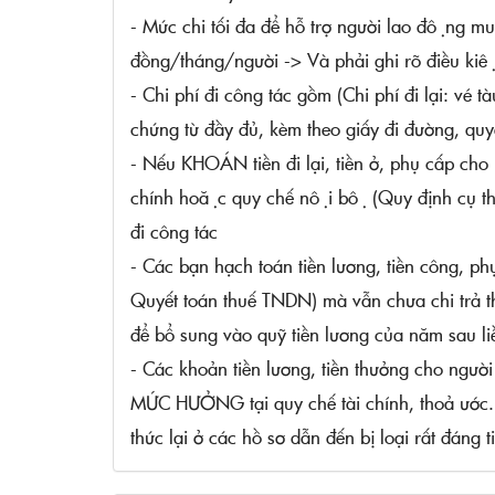
- Mức chi tối đa để hỗ trợ người lao động m
đồng/tháng/người -> Và phải ghi rõ điều kiê
- Chi phí đi công tác gồm (Chi phí đi lại: vé t
chứng từ đầy đủ, kèm theo giấy đi đường, quyê
- Nếu KHOÁN tiền đi lại, tiền ở, phụ cấp ch
chính hoặc quy chế nội bộ (Quy định cụ thể 
đi công tác
- Các bạn hạch toán tiền lương, tiền công,
Quyết toán thuế TNDN) mà vẫn chưa chi trả t
để bổ sung vào quỹ tiền lương của năm sau li
- Các khoản tiền lương, tiền thưởng cho ngư
MỨC HƯỞNG tại quy chế tài chính, thoả ước
thức lại ở các hồ sơ dẫn đến bị loại rất đáng t