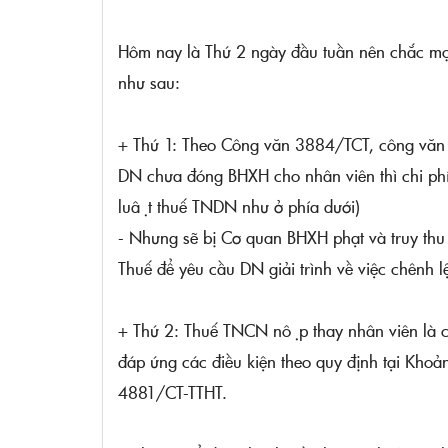
Hôm nay là Thứ 2 ngày đầu tuần nên chắc mọi
như sau:
+ Thứ 1: Theo Công văn 3884/TCT, công vă
DN chưa đóng BHXH cho nhân viên thì chi phí ti
luật thuế TNDN như ở phía dưới)
- Nhưng sẽ bị Cơ quan BHXH phạt và truy th
Thuế để yêu cầu DN giải trình về việc chênh 
+ Thứ 2: Thuế TNCN nộp thay nhân viên là c
đáp ứng các điều kiện theo quy định tại Kho
4881/CT-TTHT.