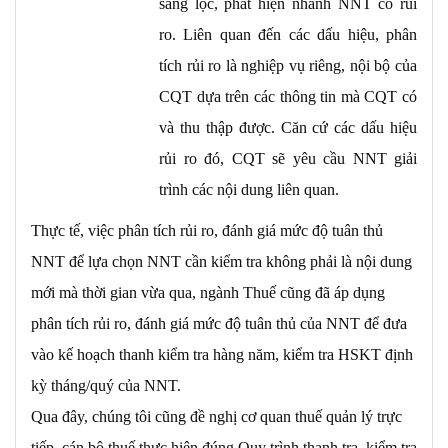
sàng lọc, phát hiện nhanh NNT có rủi
ro. Liên quan đến các dấu hiệu, phân
tích rủi ro là nghiệp vụ riêng, nội bộ của
CQT dựa trên các thông tin mà CQT có
và thu thập được. Căn cứ các dấu hiệu
rủi ro đó, CQT sẽ yêu cầu NNT giải
trình các nội dung liên quan.
Thực tế, việc phân tích rủi ro, đánh giá mức độ tuân thủ
NNT để lựa chọn NNT cần kiểm tra không phải là nội dung
mới mà thời gian vừa qua, ngành Thuế cũng đã áp dụng
phân tích rủi ro, đánh giá mức độ tuân thủ của NNT để đưa
vào kế hoạch thanh kiểm tra hàng năm, kiểm tra HSKT định
kỳ tháng/quý của NNT.
Qua đây, chúng tôi cũng đề nghị cơ quan thuế quản lý trực
tiếp, cán bộ thuế thực hiện đúng Quy trình thanh tra, kiểm tra