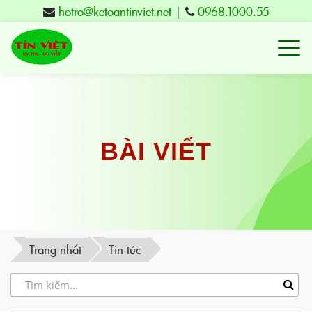
hotro@ketoantinviet.net
|
0968.1000.55
Kế
toán
Tuy
Hòa
Phú
BÀI VIẾT
Yên
-
Đào
tạo
Trang nhất
Tin tức
Tín
Việt
-