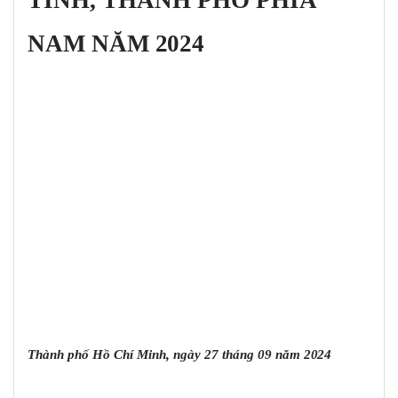
Câu 2
Câu 2
NAM NĂM
2024
Câu 3
Câu 2
Câu 2
Câu 3
Câu 2:
Câu 3:
Câu 4:
Câu 5:
Câu 2:
Thành phố Hồ Chí Minh, ngày 27 tháng 09 năm
2024
Câu 3: