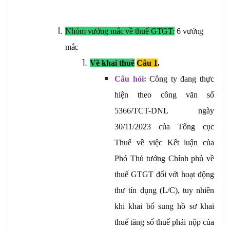
- Câu trả lời:
Câu 2:
Nhóm
vướng
mắc
về
thuế
GTGT:
6
vướng
Câu 3:
mắc
- Câu trả lời:
Về khai thuế
Câu 1
.
Câu 4:
Câu hỏi:
Công ty đang thực
Câu 5:
hiện theo công văn số
5366/TCT-DNL ngày
Về việc có 2 MST
30/11/2023 của Tổng cục
Câu 6:
Thuế về việc Kết luận của
Câu 7:
Phó Thủ tướng Chính phủ về
- Câu trả lời:
thuế GTGT đối với hoạt động
- Câu trả lời:
thư tín dụng (L/C), tuy nhiên
khi khai bổ sung hồ sơ khai
Câu 2:
thuế tăng số thuế phải nộp của
Câu 3: