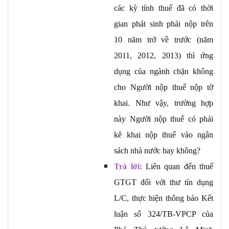
các kỳ tính thuế đã có thời
Câu 2:
gian phát sinh phải nộp trên
- Câu trả lời:
10 năm trở về trước (năm
Câu 2:
2011, 2012, 2013) thì ứng
dụng của ngành chặn không
Câu 3:
cho Người nộp thuế nộp tờ
Câu 2:
khai. Như vậy, trường hợp
- Câu trả lời:
này Người nộp thuế có phải
Câu 2:
kê khai nộp thuế vào ngân
Câu 3:
sách nhà nước hay không?
Trả lời:
Liên quan đến thuế
Câu 4:
GTGT đối với thư tín dụng
Câu 2:
L/C, thực hiện thông báo Kết
Câu 2:
luận số 324/TB-VPCP của
Câu 3: