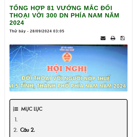
025
TỔNG HỢP 81 VƯỚNG MẮC ĐỐI
THOẠI VỚI 300 DN PHÍA NAM NĂM
2024
Thứ bảy - 28/09/2024 03:05
MỤC LỤC
Câu 2.