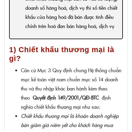
doanh số hàng hoá, dịch vụ thì số tiền chiết
khấu của hàng hoá đã bán được tính điều
chỉnh trên hoá đơn bán hàng hoá, dịch vụ
của lần mua cuối cùng hoặc kỳ tiếp sau.
3. Trường hợp số tiền chiết khấu được lập
1) Chiết khấu thương mại là
khi kết thúc chương trình (kỳ) chiết khấu
gì?
hàng bán thì lập hoá đơn điều chỉnh kèm
Căn cứ Mục 3 Quy định chung Hệ thống chuẩn
bảng kê các số hoá đơn cần điều chỉnh, số
mực kế toán việt nam chuẩn mực số 14 doanh
tiền, tiền thuế điều chỉnh.
thu và thu nhập khác ban hành kèm theo
theo
Quyết định 149/2001/QĐ-BTC
định
nghía chiết khấu thương mại như sau:
Chiết khấu thương mại là khoản doanh nghiệp
bán giảm giá niêm yết cho khách hàng mua