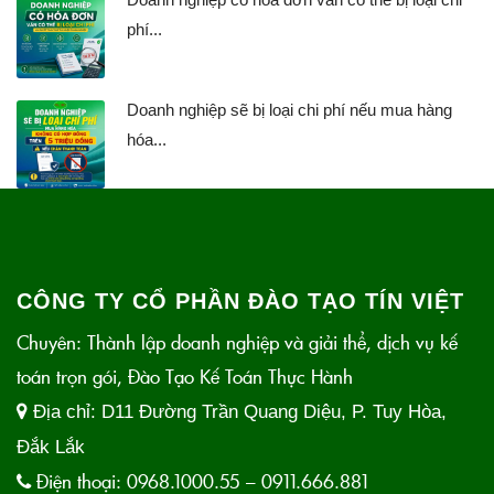
phí...
Doanh nghiệp sẽ bị loại chi phí nếu mua hàng
hóa...
CÔNG TY CỔ PHẦN ĐÀO TẠO TÍN VIỆT
Chuyên: Thành lập doanh nghiệp và giải thể, dịch vụ kế
toán trọn gói, Đào Tạo Kế Toán Thực Hành
Địa chỉ:
D11 Đường Trần Quang Diệu, P. Tuy Hòa,
Đắk Lắk
Điện thoại:
0968.1000.55 – 0911.666.881