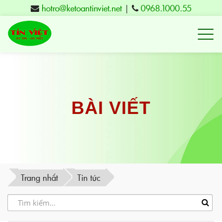
hotro@ketoantinviet.net
|
0968.1000.55
Kế
toán
Tuy
Hòa
Phú
BÀI VIẾT
Yên
-
Đào
tạo
Trang nhất
Tin tức
Tín
Việt
-