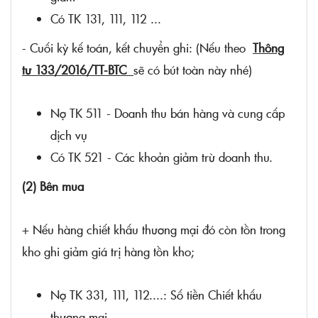
Có TK 131, 111, 112 ...
- Cuối kỳ kế toán, kết chuyển ghi: (Nếu theo
Thông
tư 133/2016/TT-BTC
sẽ có bút toàn này nhé)
Nợ TK 511 - Doanh thu bán hàng và cung cấp
dịch vụ
Có TK 521 - Các khoản giảm trừ doanh thu.
(2) Bên mua
+ Nếu hàng chiết khấu thương mại đó còn tồn trong
kho ghi giảm giá trị hàng tồn kho;
Nợ TK 331, 111, 112....: Số tiền Chiết khấu
thương mại