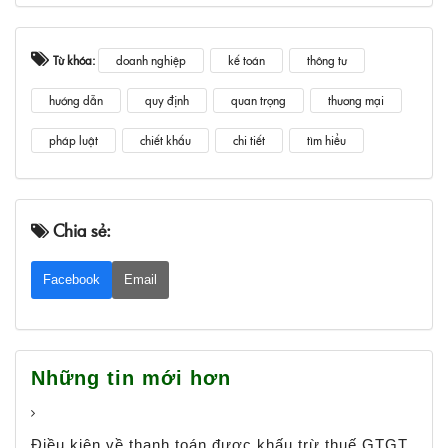
Từ khóa:
doanh nghiệp
kế toán
thông tư
hướng dẫn
quy định
quan trọng
thương mại
pháp luật
chiết khấu
chi tiết
tìm hiểu
Chia sẻ:
Facebook
Email
Những tin mới hơn
Điều kiện về thanh toán được khấu trừ thuế GTGT