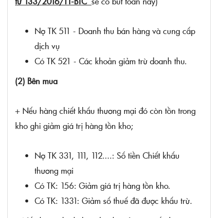
tư 133/2016/TT-BTC
sẽ có bút toàn này)
Nợ TK 511 - Doanh thu bán hàng và cung cấp
dịch vụ
Có TK 521 - Các khoản giảm trừ doanh thu.
(2) Bên mua
+ Nếu hàng chiết khấu thương mại đó còn tồn trong
kho ghi giảm giá trị hàng tồn kho;
Nợ TK 331, 111, 112....: Số tiền Chiết khấu
thương mại
Có TK: 156: Giảm giá trị hàng tồn kho.
Có TK: 1331: Giảm số thuế đã được khấu trừ.