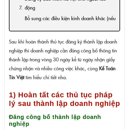
động
Bổ sung các điều kiện kinh doanh khác (nếu
có)
2) Xây dựng hệ thống quản lý
Sau khi hoàn thành thủ tục đăng ký thành lập doanh
Ban hành các quy chế, nội quy
nghiệp thì doanh nghiệp cần đăng công bố thông tin
Lập kế hoạch kinh doanh
thành lập trong vòng 30 ngày kể từ ngày nhận giấy
chứng nhận và nhiều công việc khác, cùng
Kế Toán
Tuyển dụng nhân sự
Tín Việt
tìm hiểu chi tiết nha.
Tìm kiếm khách hàng
3) Duy trì hoạt động của doanh nghiệp
1) Hoàn tất các thủ tục pháp
Kê khai và nộp thuế đúng hạn
lý sau thành lập doanh nghiệp
Báo cáo tài chính định kỳ
Đăng công bố thành lập doanh
Tham gia bảo hiểm cho người lao động
nghiệp