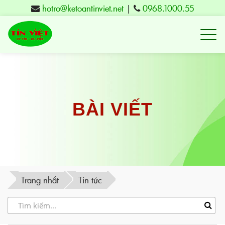
hotro@ketoantinviet.net
|
0968.1000.55
Kế
toán
Tuy
Hòa
Phú
BÀI VIẾT
Yên
-
Đào
tạo
Trang nhất
Tin tức
Tín
Việt
-