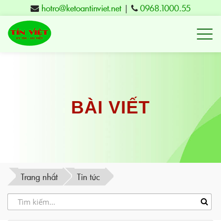
hotro@ketoantinviet.net
|
0968.1000.55
Kế
toán
Tuy
Hòa
Phú
BÀI VIẾT
Yên
-
Đào
tạo
Trang nhất
Tin tức
Tín
Việt
-