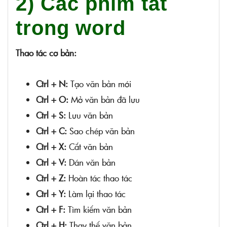
2) Các phím tắt
trong word
Thao tác cơ bản:
Ctrl + N:
Tạo văn bản mới
Ctrl + O:
Mở văn bản đã lưu
Ctrl + S:
Lưu văn bản
Ctrl + C:
Sao chép văn bản
Ctrl + X:
Cắt văn bản
Ctrl + V:
Dán văn bản
Ctrl + Z:
Hoàn tác thao tác
Ctrl + Y:
Làm lại thao tác
Ctrl + F:
Tìm kiếm văn bản
Ctrl + H:
Thay thế văn bản