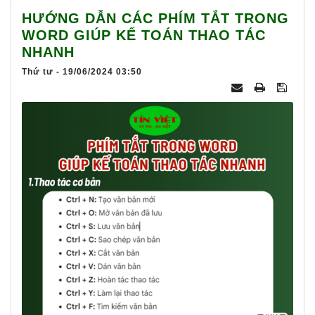
025
HƯỚNG DẪN CÁC PHÍM TẮT TRONG
WORD GIÚP KẾ TOÁN THAO TÁC
NHANH
Thứ tư - 19/06/2024 03:50