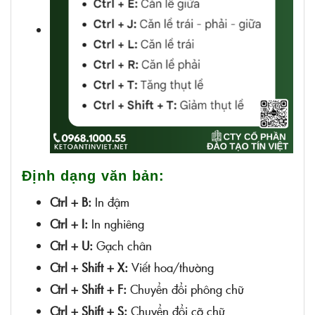
Định dạng văn bản:
Ctrl + B:
In đậm
Ctrl + I:
In nghiêng
Ctrl + U:
Gạch chân
Ctrl + Shift + X:
Viết hoa/thường
Ctrl + Shift + F:
Chuyển đổi phông chữ
Ctrl + Shift + S:
Chuyển đổi cỡ chữ