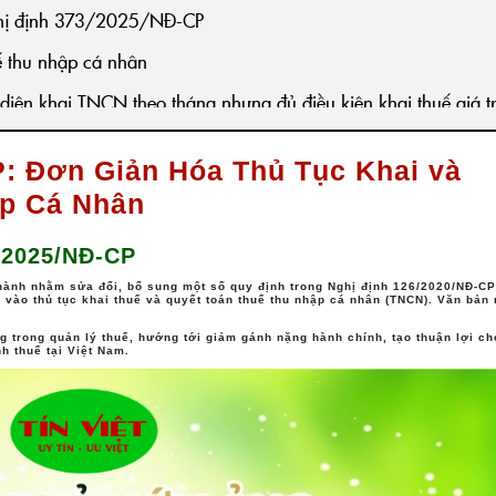
ghị định 373/2025/NĐ-CP
uế thu nhập cá nhân
diện khai TNCN theo tháng nhưng đủ điều kiện khai thuế giá tr
ợc lựa chọn khai TNCN theo quý một lần tại quý đầu tiên của 
P: Đơn Giản Hóa Thủ Tục Khai và
.
ập Cá Nhân
 nếu người nộp thuế không còn đáp ứng điều kiện khai thuế
p chuyển sang khai theo tháng, bắt đầu từ tháng đầu của quý
/2025/NĐ-CP
 lại hồ sơ khai thuế theo tháng của các quý trước và tính tiền
 hành nhằm
sửa đổi, bổ sung một số quy định trong Nghị định 126/2020/NĐ-CP
ng vào
thủ tục khai thuế và quyết toán thuế thu nhập cá nhân (TNCN)
. Văn bản
g trong quản lý thuế, hướng tới
giảm gánh nặng hành chính, tạo thuận lợi ch
ời nộp thuế sẽ không bị xử phạt hành chính về việc chậm nộp
h thuế tại Việt Nam.
i phải nộp lại do thay đổi kỳ tính thuế.
ơ quyết toán thuế TNCN
chú ý khác tại Nghị định 373/2025/NĐ-CP là đơn giản hóa q