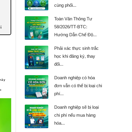
cùng phối...
Toàn Văn Thông Tư
ị
58/2026/TT-BTC:
Hướng Dẫn Chế Độ...
năm
Phải xác thực sinh trắc
học khi đăng ký, thay
đổi...
Doanh nghiệp có hóa
 này
đơn vẫn có thể bị loại chi
o
phí...
 hồ
Doanh nghiệp sẽ bị loại
chi phí nếu mua hàng
hóa...
uy