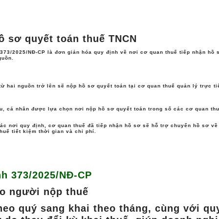
ân thủ pháp luật thuế dễ dàng hơn trong môi trường kinh tế th
hồ sơ quyết toán thuế TNCN
h 373/2025/NĐ-CP là
đơn giản hóa quy định về nơi cơ quan thuế tiếp nhận hồ 
nguồn.
từ hai nguồn trở lên
sẽ nộp hồ sơ quyết toán
tại cơ quan thuế quản lý trực ti
au, cá nhân
được lựa chọn nơi nộp hồ sơ quyết toán
trong số các cơ quan th
hác nơi quy định,
cơ quan thuế đã tiếp nhận hồ sơ sẽ hỗ trợ chuyển hồ sơ về
thuế
tiết kiệm thời gian và chi phí
.
ịnh 373/2025/NĐ-CP
ho người nộp thuế
theo quý sang khai theo tháng, cùng với qu