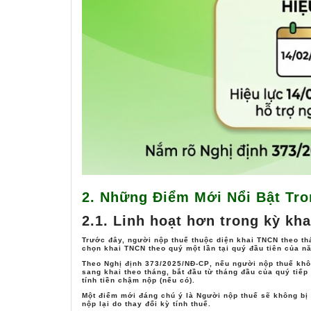
hồ sơ do thay đổi kỳ khai thuế, giú
kiện kinh doanh giữa năm.
3.2. Đơn giản hóa nơi quyết toán t
Nghị định 373/2025/NĐ-CP giúp
hồ sơ quyết toán, tối ưu thủ tục 
nhận.
4. Hiệu lực và Áp dụng
Nghị định 373/2025/NĐ-CP có hiệu
định mới, nếu người nộp thuế đã 
2. Những Điểm Mới Nổi Bật Tro
Thông tư 80/2021/TT-BTC), họ sẽ t
2.1. Linh hoạt hơn trong kỳ kh
5. Kết Luận
Trước đây, người nộp thuế thuộc diện khai TNCN theo thá
chọn khai TNCN theo quý
một lần tại quý đầu tiên của 
Nghị định 373/2025/NĐ-CP là bước đ
Theo
Nghị định 373/2025/NĐ-CP
, nếu người nộp thuế kh
sang khai theo tháng
, bắt đầu từ tháng đầu của quý tiếp
tính tiền chậm nộp (nếu có).
với mục tiêu đơn giản hóa thủ tục, 
Một điểm mới đáng chú ý là
Người nộp thuế sẽ không bị
nộp lại do thay đổi kỳ tính thuế.
đồng thời giảm gánh nặng hành chí