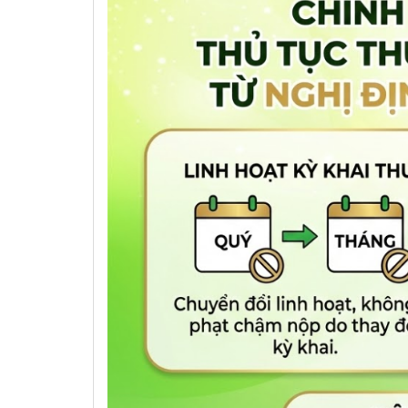
định về nơi cơ quan thuế tiếp n
nguồn.
Cụ thể:
Cá nhân cư trú có thu nhập tiền l
cơ quan thuế quản lý trực tiếp t
Nếu mức thu nhập lớn nhất từ nh
toán trong số các cơ quan thuế q
Trong trường hợp cá nhân nộp hồ
nhận hồ sơ sẽ hỗ trợ chuyển hồ s
thuế tiết kiệm thời gian và chi phí
3. Lợi Ích Khi Áp Dụng Nghị định 3
3.1. Giảm gánh nặng thủ tục cho n
Việc linh hoạt chuyển từ khai theo