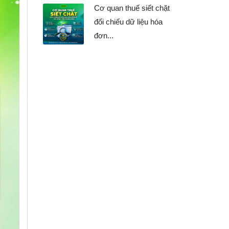
u
Cơ quan thuế siết chặt
đối chiếu dữ liệu hóa
đơn...
i
t
ộp
ộp