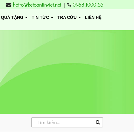
hotro@ketoantinviet.net
|
0968.1000.55
QUÀ TẶNG
TIN TỨC
TRA CỨU
LIÊN HỆ