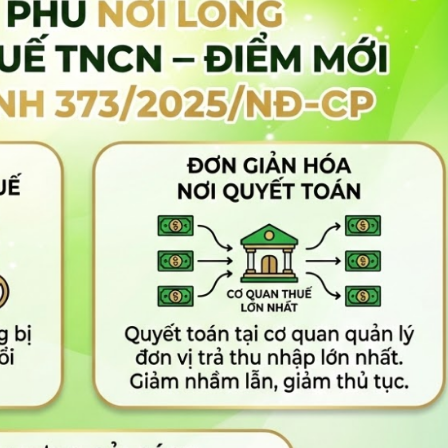
hận hồ sơ quyết toán TNCN đối với cá nhân có thu nhập từ nhiề
ương, tiền công từ hai nguồn trở lên sẽ nộp hồ sơ quyết toán tạ
ổ chức trả thu nhập lớn nhất trong năm.
iều nơi bằng nhau, cá nhân được lựa chọn nơi nộp hồ sơ quyế
uản lý các tổ chức trả thu nhập đó.
 sơ tại cơ quan thuế khác nơi quy định, cơ quan thuế đã tiếp
ơ về nơi quản lý đúng theo dữ liệu quản lý thuế, giúp người n
.
73/2025/NĐ-CP
gười nộp thuế
 quý sang khai theo tháng, cùng với quy định miễn phạt chậm n