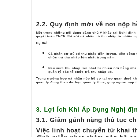
sẽ giúp doanh nghiệp và cá nhân tu
đổi nhanh chóng.
2.2. Quy định mới về nơi nộp 
Một trong những nội dung đáng chú ý khác tại Nghị địn
quyết toán TNCN
đối với cá nhân có thu nhập từ nhiều 
Cụ thể:
Cá nhân cư trú có
thu nhập tiền lương, tiền công 
chức trả thu nhập lớn nhất trong năm
.
Nếu mức thu nhập lớn nhất từ nhiều nơi bằng nh
quản lý các tổ chức trả thu nhập đó.
Trong trường hợp cá nhân nộp hồ sơ tại cơ quan thuế k
quản lý đúng theo dữ liệu quản lý thuế
, giúp người nộp 
3. Lợi Ích Khi Áp Dụng Nghị đ
3.1. Giảm gánh nặng thủ tục c
Việc linh hoạt chuyển từ khai 