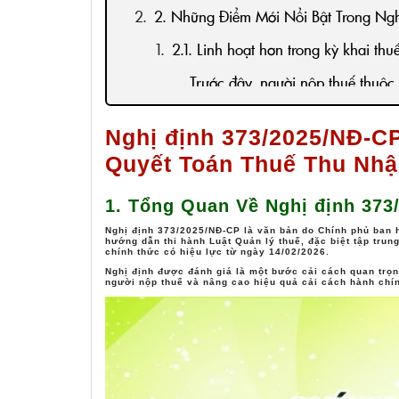
2. Những Điểm Mới Nổi Bật Trong N
2.1. Linh hoạt hơn trong kỳ khai th
Trước đây, người nộp thuế thuộc 
gia tăng (GTGT) theo quý chỉ đư
Nghị định 373/2025/NĐ-C
và phải giữ nguyên trong cả năm
Quyết Toán Thuế Thu Nh
Theo Nghị định 373/2025/NĐ-CP,
theo quý trong năm, họ được phé
1. Tổng Quan Về Nghị định 373
tiếp theo. Đồng thời, họ phải nộp
Nghị định 373/2025/NĐ-CP
là văn bản do Chính phủ ban
hướng dẫn thi hành
Luật Quản lý thuế
, đặc biệt tập tru
chậm nộp (nếu có).
chính thức có hiệu lực từ
ngày 14/02/2026
.
Nghị định được đánh giá là một bước cải cách quan trọn
Một điểm mới đáng chú ý là Ngư
người nộp thuế
và nâng cao hiệu quả cải cách hành chín
sơ khai thuế đối với những kỳ kha
2.2. Quy định mới về nơi nộp hồ s
Một trong những nội dung đáng 