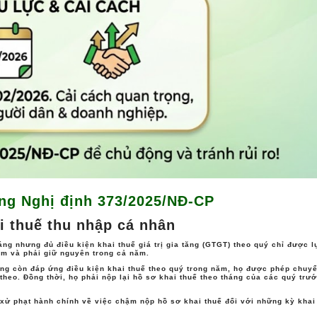
p doanh nghiệp và cá nhân giảm rủi ro bị xử phạt do thay đổi đ
huế
 cá nhân có thu nhập từ nhiều nguồn dễ dàng xác định nơi 
hành chính và giảm thiểu sai sót do xác định sai cơ quan thuế t
 lực từ ngày 14/02/2026. Trong thời gian chuyển giao các 
khai báo thuế theo mẫu biểu cũ (Nghị định 126/2020/NĐ-CP v
ng Nghị định 373/2025/NĐ-CP
iếp tục thực hiện theo biểu mẫu cũ cho kỳ thuế năm 2025.
ai thuế thu nhập cá nhân
ng nhưng đủ điều kiện khai thuế giá trị gia tăng (GTGT) theo quý chỉ được l
năm và phải giữ nguyên trong cả năm
.
i quan trọng trong lộ trình cải cách thủ tục thuế tại Việt N
ông còn đáp ứng điều kiện khai thuế theo quý trong năm, họ
được phép chuy
 theo. Đồng thời, họ phải nộp lại hồ sơ khai thuế theo tháng của các quý trư
linh hoạt hơn trong khai và quyết toán thuế thu nhập cá nhân,
 xử phạt hành chính về việc chậm nộp hồ sơ khai thuế
đối với những kỳ khai
nh cho người nộp thuế. Áp dụng đúng và kịp thời nghị định n