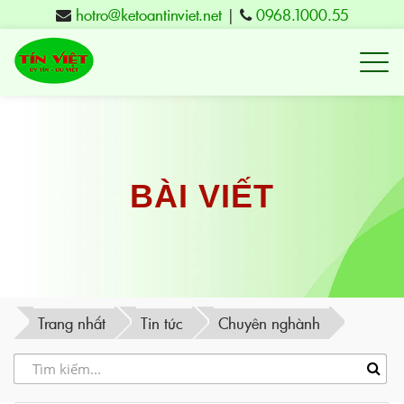
hotro@ketoantinviet.net
|
0968.1000.55
Kế
toán
Tuy
Hòa
Phú
BÀI VIẾT
Yên
-
Đào
tạo
Trang nhất
Tin tức
Chuyên nghành
Tín
Việt
-