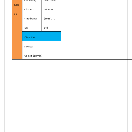
chưa thuế)
chưa thuế)
BÁN
Có 3331
Có 3331
RA
(Thuế GTGT
(Thuế GTGT
ĐR)
ĐR)
Đồng thời
Nợ 632
Có 156 (giá vốn)