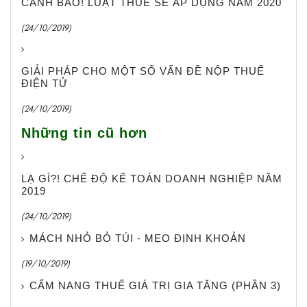
CẢNH BÁO! LUẬT THUẾ SẼ ÁP DỤNG NĂM 2020
(24/10/2019)
GIẢI PHÁP CHO MỘT SỐ VẤN ĐỀ NỘP THUẾ
ĐIỆN TỬ
(24/10/2019)
Những tin cũ hơn
LẠ GÌ?! CHẾ ĐỘ KẾ TOÁN DOANH NGHIỆP NĂM
2019
(24/10/2019)
MÁCH NHỎ BỎ TÚI - MẸO ĐỊNH KHOẢN
(19/10/2019)
CẨM NANG THUẾ GIÁ TRỊ GIA TĂNG (PHẦN 3)