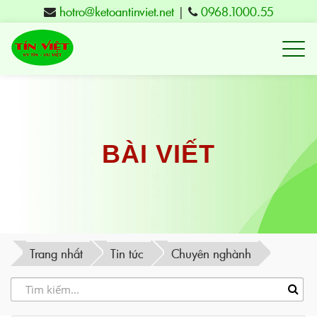
hotro@ketoantinviet.net
|
0968.1000.55
Kế
toán
Tuy
Hòa
Phú
BÀI VIẾT
Yên
-
Đào
tạo
Trang nhất
Tin tức
Chuyên nghành
Tín
Việt
-