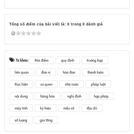
Tổng số điểm của bài viết là: 0 trong 0 đánh giá
Từ khóa:
thời điểm
quy định
trường hợp
liên quan
đơn vị
hóa đơn
thanh toán
thực hiện
cơ quan
nhà nước
pháp luật
nội dung
hàng hóa
nghị định
hợp pháp
máy tính
ký hiệu
mẫu số
địa chỉ
số lượng
gia tăng