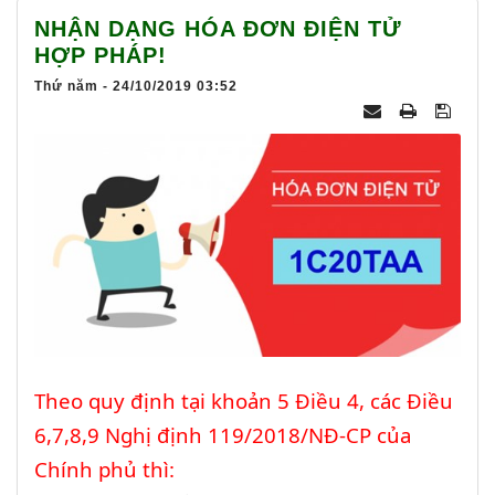
025
NHẬN DẠNG HÓA ĐƠN ĐIỆN TỬ
HỢP PHÁP!
Thứ năm - 24/10/2019 03:52
Theo quy định tại khoản 5 Điều 4, các Điều
6,7,8,9 Nghị định 119/2018/NĐ-CP của
Chính phủ thì: