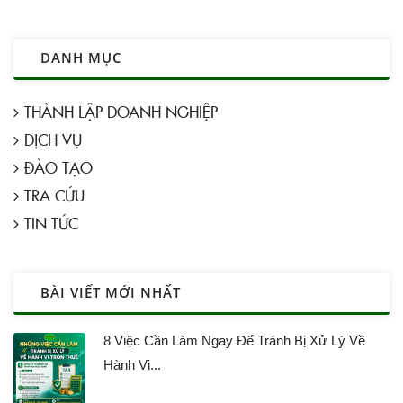
DANH MỤC
THÀNH LẬP DOANH NGHIỆP
DỊCH VỤ
ĐÀO TẠO
TRA CỨU
TIN TỨC
BÀI VIẾT MỚI NHẤT
8 Việc Cần Làm Ngay Để Tránh Bị Xử Lý Về
Hành Vi...