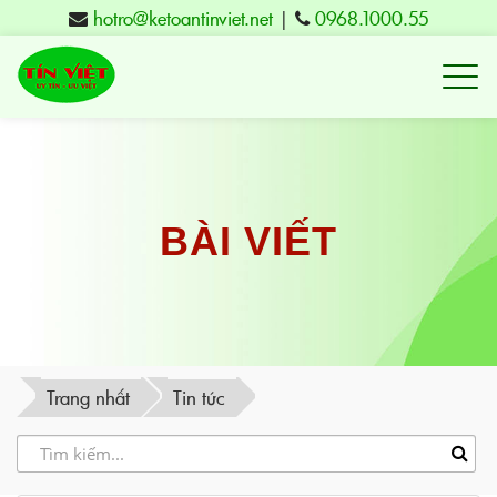
hotro@ketoantinviet.net
|
0968.1000.55
Kế
toán
Tuy
Hòa
Phú
BÀI VIẾT
Yên
-
Đào
tạo
Trang nhất
Tin tức
Tín
Việt
-