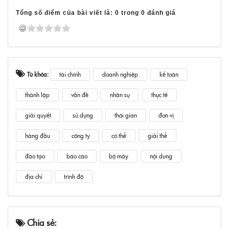
Tổng số điểm của bài viết là: 0 trong 0 đánh giá
Từ khóa:
tài chính
doanh nghiệp
kế toán
thành lập
vấn đề
nhân sự
thực tế
giải quyết
sử dụng
thời gian
đơn vị
hàng đầu
công ty
có thể
giải thể
đào tạo
báo cáo
bộ máy
nội dung
địa chỉ
trình độ
Chia sẻ: