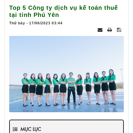
025
Top 5 Công ty dịch vụ kế toán thuế
tại tỉnh Phú Yên
Thứ bảy - 17/06/2023 03:44
MỤC LỤC