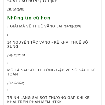
SUẤT CAO HƠN QUY ĐỊNH.
(31/10/2019)
Những tin cũ hơn
GIẢI MÃ VỀ THUẾ VÃNG LAI
(29/10/2019)
14 NGUYÊN TẮC VÀNG - KÊ KHAI THUẾ BỔ
SUNG
(28/10/2019)
MÔ TẢ SAI SÓT THƯỜNG GẶP VỀ SỔ SÁCH KẾ
TOÁN
(24/10/2019)
TRÌNH LÀNG SAI SÓT THƯỜNG GẶP KHI KÊ
KHAI TRÊN PHẦN MỀM HTKK