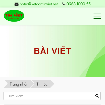
hotro@ketoantinviet.net
|
0968.1000.55
Kế
toán
Tuy
Hòa
Phú
BÀI VIẾT
Yên
-
Đào
tạo
Trang nhất
Tin tức
Tín
Việt
-