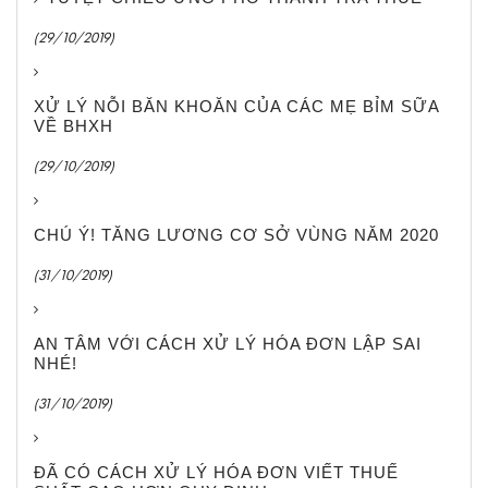
(29/10/2019)
XỬ LÝ NỖI BĂN KHOĂN CỦA CÁC MẸ BỈM SỮA
VỀ BHXH
(29/10/2019)
CHÚ Ý! TĂNG LƯƠNG CƠ SỞ VÙNG NĂM 2020
(31/10/2019)
AN TÂM VỚI CÁCH XỬ LÝ HÓA ĐƠN LẬP SAI
NHÉ!
(31/10/2019)
ĐÃ CÓ CÁCH XỬ LÝ HÓA ĐƠN VIẾT THUẾ