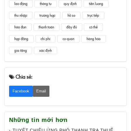
lao động
thông tư
quy định
tiền lương
thu nhập
trường hợp
hồ sơ
trực tiếp
hóa đơn
thanh toán
đầy đủ
có thể
hợp đồng
chi phí
cơ quan
hàng hóa
gia tăng
xác định
Chia sẻ:
Facebook
Email
Những tin mới hơn
TUYỆT CHIÊU ỨNG PHÓ THANH TRA THUẾ