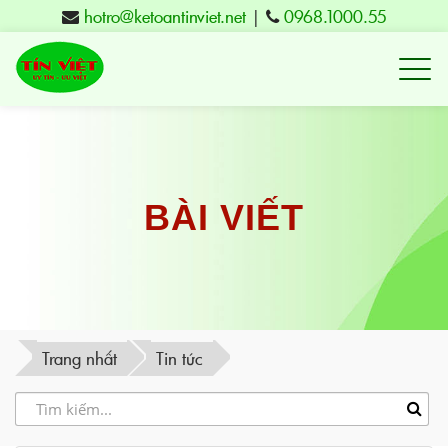
hotro@ketoantinviet.net
|
0968.1000.55
Kế
toán
Tuy
Hòa
Phú
BÀI VIẾT
Yên
-
Đào
tạo
Trang nhất
Tin tức
Tín
Việt
-