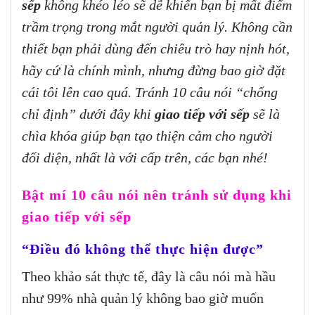
sếp
không khéo léo sẽ dễ khiến bạn bị mất điểm
“Tôi không muốn làm việc cùng anh ấy / cô
trầm trọng trong mắt người quản lý. Không cần
ấy”
thiết bạn phải dùng đến chiêu trò hay nịnh hót,
“Đó không phải là công việc của tôi”
hãy cứ là chính mình, nhưng đừng bao giờ đặt
cái tôi lên cao quá. Tránh 10 câu nói “chống
chỉ định” dưới đây khi
giao tiếp với sếp
sẽ là
chìa khóa giúp bạn tạo thiện cảm cho người
đối diện, nhất là với cấp trên, các bạn nhé!
Bật mí 10 câu nói nên tránh sử dụng khi
giao tiếp với sếp
“Điều đó không thể thực hiện được”
Theo khảo sát thực tế, đây là câu nói mà hầu
như 99% nhà quản lý không bao giờ muốn