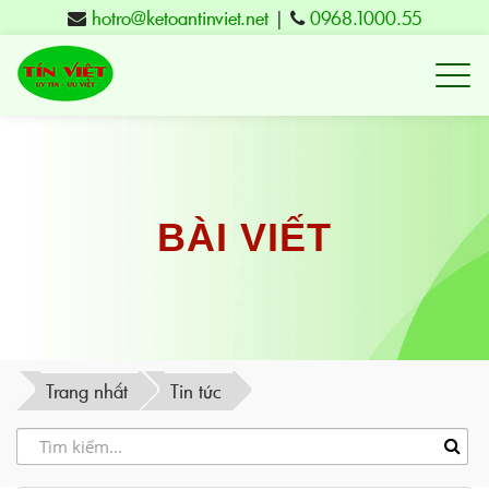
hotro@ketoantinviet.net
|
0968.1000.55
Kế
toán
Tuy
Hòa
Phú
BÀI VIẾT
Yên
-
Đào
tạo
Trang nhất
Tin tức
Tín
Việt
-