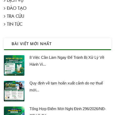
DỊCH VỤ
ĐÀO TẠO
TRA CỨU
TIN TỨC
BÀI VIẾT MỚI NHẤT
8 Việc Cần Làm Ngay Để Tránh Bị Xử Lý Về
Hành Vi...
Quy định về tạm hoãn xuất cảnh do nợ thuế
mới...
Tổng Hợp Điểm Mới Nghị Định 296/2026/NĐ-