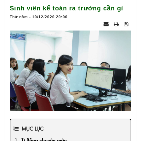
025
Sinh viên kế toán ra trường cần gì
Thứ năm - 10/12/2020 20:00
MỤC LỤC
1) Bằng chuyên môn