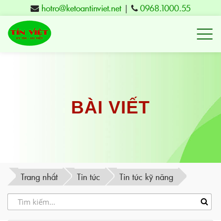
hotro@ketoantinviet.net
|
0968.1000.55
Kế
toán
Tuy
Hòa
Phú
BÀI VIẾT
Yên
-
Đào
tạo
Trang nhất
Tin tức
Tin tức kỹ năng
Tín
Việt
-