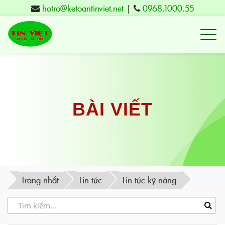
hotro@ketoantinviet.net
|
0968.1000.55
Kế
toán
Tuy
Hòa
Phú
BÀI VIẾT
Yên
-
Đào
tạo
Trang nhất
Tin tức
Tin tức kỹ năng
Tín
Việt
-