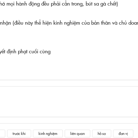
 nhớ mọi hành động đều phải cẩn trong, bút sa gà chết)
hi nhận (điều này thể hiện kinh nghiệm của bản thân và chủ doa
uyết định phạt cuối cùng
trước khi
kinh nghiệm
liên quan
hồ sơ
đơn vị