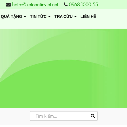
hotro@ketoantinviet.net
|
0968.1000.55
QUÀ TẶNG
TIN TỨC
TRA CỨU
LIÊN HỆ