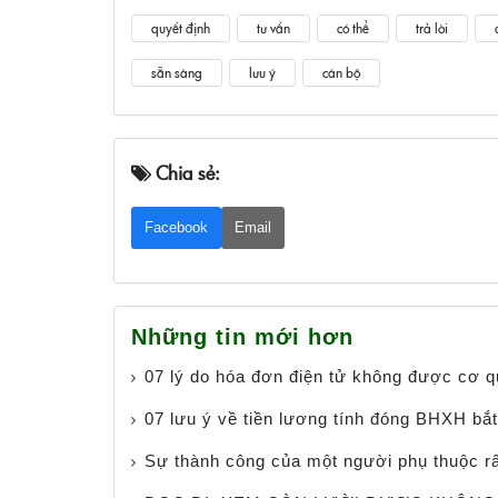
quyết định
tư vấn
có thể
trả lời
sẵn sàng
lưu ý
cán bộ
Chia sẻ:
Facebook
Email
Những tin mới hơn
07 lý do hóa đơn điện tử không được cơ q
07 lưu ý về tiền lương tính đóng BHXH bắt
Sự thành công của một người phụ thuộc rất