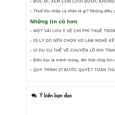
ĐỌC ĐI, XEM CÒN LƯỜI ĐƯỢC KHÔNG
Thuế thu nhập cá nhân là gì? Những điều 
Những tin cũ hơn
MỘT VÀI LƯU Ý VỀ CHI PHÍ THUẾ TND
05 LÝ DO NÊN CHỌN VỢ LÀM NGHỀ KẾ
VÍ DỤ CỤ THỂ VỀ CHUYỂN LỖ KHI TÍN
Biển học là mênh mông, đời thật rộng lớn v
QUY TRÌNH 37 BƯỚC QUYẾT TOÁN TH
Ý kiến bạn đọc