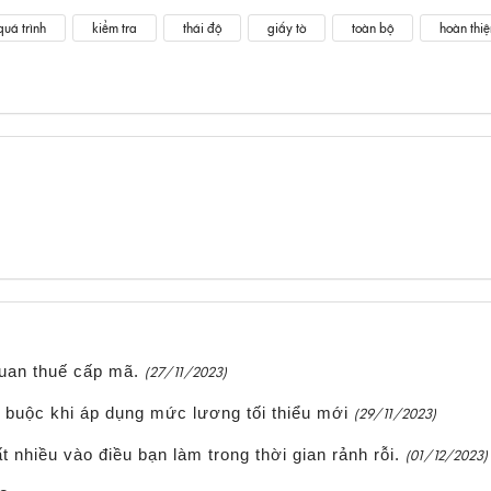
quá trình
kiểm tra
thái độ
giấy tờ
toàn bộ
hoàn thiệ
uan thuế cấp mã.
(27/11/2023)
 buộc khi áp dụng mức lương tối thiểu mới
(29/11/2023)
 nhiều vào điều bạn làm trong thời gian rảnh rỗi.
(01/12/2023)