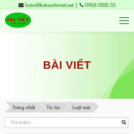
hotro@ketoantinviet.net
|
0968.1000.55
Kế
toán
Tuy
Hòa
Phú
BÀI VIẾT
Yên
-
Đào
tạo
Trang nhất
Tin tức
Luật mới
Tín
Việt
-