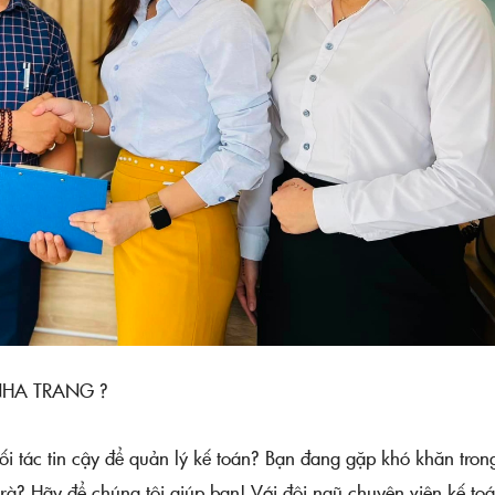
NHA TRANG ?
i tác tin cậy để quản lý kế toán? Bạn đang gặp khó khăn trong
rà? Hãy để chúng tôi giúp bạn! Với đội ngũ chuyên viên kế toá