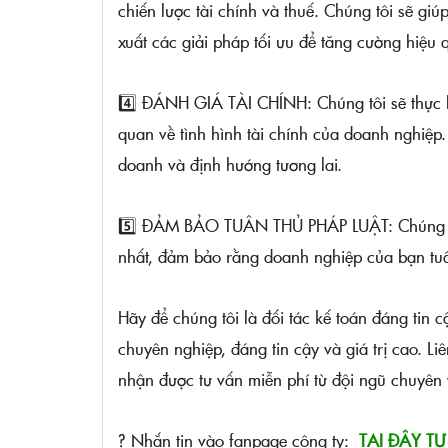
chiến lược tài chính và thuế. Chúng tôi sẽ gi
xuất các giải pháp tối ưu để tăng cường hiệu 
4️⃣ ĐÁNH GIÁ TÀI CHÍNH: Chúng tôi sẽ thực hi
quan về tình hình tài chính của doanh nghiệp.
doanh và định hướng tương lai.
5️⃣ ĐẢM BẢO TUÂN THỦ PHÁP LUẬT: Chúng tôi 
nhất, đảm bảo rằng doanh nghiệp của bạn tuân
Hãy để chúng tôi là đối tác kế toán đáng tin
chuyên nghiệp, đáng tin cậy và giá trị cao. Li
nhận được tư vấn miễn phí từ đội ngũ chuyên 
? Nhắn tin vào fanpage công ty:
TẠI ĐÂY TƯ