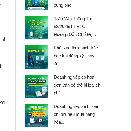
ề
cùng phối...
Toàn Văn Thông Tư
58/2026/TT-BTC:
Hướng Dẫn Chế Độ...
kinh
Phải xác thực sinh trắc
học khi đăng ký, thay
đổi...
i
Doanh nghiệp có hóa
đơn vẫn có thể bị loại chi
ụ
phí...
 và
Doanh nghiệp sẽ bị loại
chi phí nếu mua hàng
hóa...