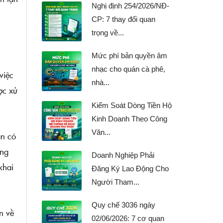
Nghị định 254/2026/NĐ-
CP: 7 thay đổi quan
trọng về...
Mức phí bản quyền âm
nhạc cho quán cà phê,
việc
nhà...
ợc xử
Kiểm Soát Dòng Tiền Hộ
Kinh Doanh Theo Công
Văn...
ạn có
ông
Doanh Nghiệp Phải
khai
Đăng Ký Lao Động Cho
Người Tham...
Quy chế 3036 ngày
n về
02/06/2026: 7 cơ quan