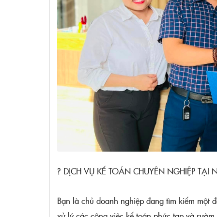
? DỊCH VỤ KẾ TOÁN CHUYÊN NGHIỆP TẠI 
Bạn là chủ doanh nghiệp đang tìm kiếm một đố
xử lý các công việc kế toán phức tạp và rườm 