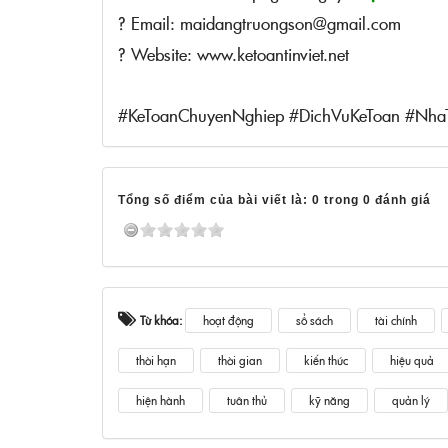
? Email: maidangtruongson@gmail.com
? Website: www.ketoantinviet.net
#KeToanChuyenNghiep #DichVuKeToan #Nha
Tổng số điểm của bài viết là: 0 trong 0 đánh giá
Từ khóa:
hoạt động
sổ sách
tài chính
thời hạn
thời gian
kiến thức
hiệu quả
hiện hành
tuân thủ
kỹ năng
quản lý