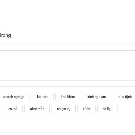
Trang
doanh nghiệp
kế toán
khó khăn
kinh nghiệm
quy định
có thể
phát triển
nhiệm vụ
xử lý
số liệu