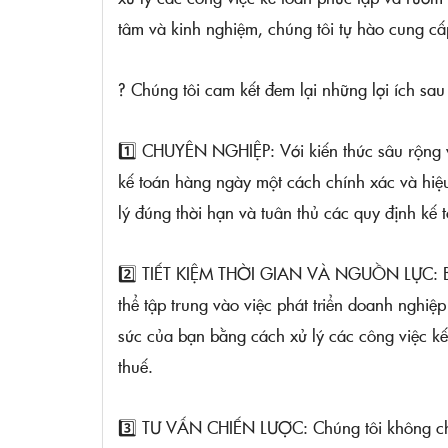
tâm và kinh nghiệm, chúng tôi tự hào cung cấ
? Chúng tôi cam kết đem lại những lợi ích sau
1️⃣ CHUYÊN NGHIỆP: Với kiến thức sâu rộng v
kế toán hàng ngày một cách chính xác và hiệu
lý đúng thời hạn và tuân thủ các quy định kế 
2️⃣ TIẾT KIỆM THỜI GIAN VÀ NGUỒN LỰC: Bằn
thể tập trung vào việc phát triển doanh nghiệp
sức của bạn bằng cách xử lý các công việc kế 
thuế.
3️⃣ TƯ VẤN CHIẾN LƯỢC: Chúng tôi không chỉ