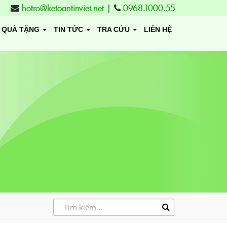
hotro@ketoantinviet.net
|
0968.1000.55
QUÀ TẶNG
TIN TỨC
TRA CỨU
LIÊN HỆ