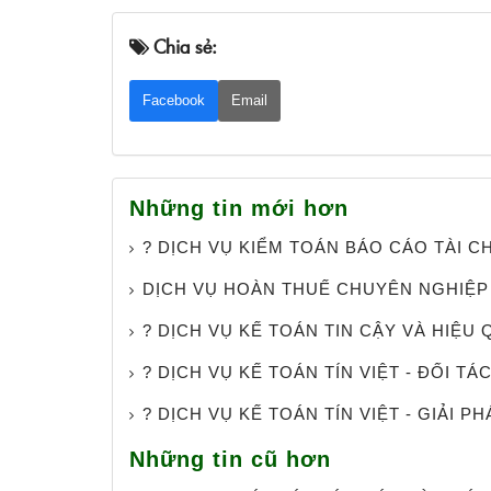
Chia sẻ:
Facebook
Email
Những tin mới hơn
? DỊCH VỤ KIỂM TOÁN BÁO CÁO TÀI C
DỊCH VỤ HOÀN THUẾ CHUYÊN NGHIỆP
? DỊCH VỤ KẾ TOÁN TIN CẬY VÀ HIỆU 
? DỊCH VỤ KẾ TOÁN TÍN VIỆT - ĐỐI T
? DỊCH VỤ KẾ TOÁN TÍN VIỆT - GIẢI 
Những tin cũ hơn