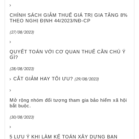
CHÍNH SÁCH GIẢM THUẾ GIÁ TRỊ GIA TĂNG 8%
THEO NGHỊ ĐỊNH 44/2023/NĐ-CP
(27/08/2023)
QUYẾT TOÁN VỚI CƠ QUAN THUẾ CẦN CHÚ Ý
GÌ?
(28/08/2023)
CẮT GIẢM HAY TỐI ƯU?
(29/08/2023)
Mở rộng nhóm đối tượng tham gia bảo hiểm xã hội
bắt buộc.
(30/08/2023)
5 LƯU Ý KHI LÀM KẾ TOÁN XÂY DỰNG BẠN