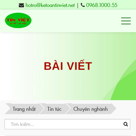
hotro@ketoantinviet.net
|
0968.1000.55
Kế
toán
Tuy
Hòa
Phú
BÀI VIẾT
Yên
-
Đào
tạo
Trang nhất
Tin tức
Chuyên nghành
Tín
Việt
-