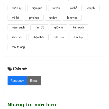
nhân sự
hiệu quả
tư vấn
có thể
chi phí
trả lời
phù hợp
tư duy
làm việc
ngân sách
trình độ
giấy tờ
kế hoạch
khảo sát
nhận thức
kết quả
thất bại
môi trường
Chia sẻ:
Facebook
Email
Những tin mới hơn