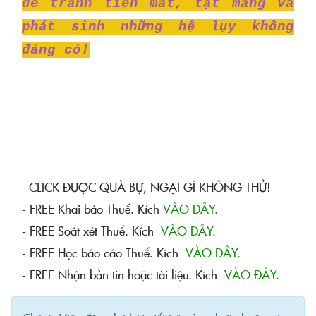
để tránh tiền mất, tật mang và
phát sinh những hệ lụy không
đáng có!
CLICK ĐƯỢC QUÀ BỰ, NGẠI GÌ KHÔNG THỬ!
- FREE Khai báo Thuế. Kích
VÀO ĐÂY.
- FREE Soát xét Thuế. Kích
VÀO ĐÂY.
- FREE Học báo cáo Thuế. Kích
VÀO ĐÂY.
- FREE Nhận bản tin hoặc tài liệu. Kích
VÀO ĐÂY.