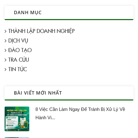
DANH MỤC
THÀNH LẬP DOANH NGHIỆP
DỊCH VỤ
ĐÀO TẠO
TRA CỨU
TIN TỨC
BÀI VIẾT MỚI NHẤT
8 Việc Cần Làm Ngay Để Tránh Bị Xử Lý Về
Hành Vi...