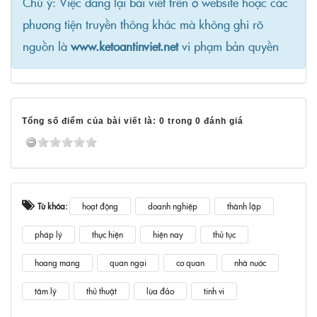
Chú ý: Việc đăng lại bài viết trên ở website hoặc các
phương tiện truyền thông khác mà không ghi rõ
nguồn là
www.ketoantinviet.net
vi phạm bản quyền
Tổng số điểm của bài viết là: 0 trong 0 đánh giá
Từ khóa:
hoạt động
doanh nghiệp
thành lập
pháp lý
thực hiện
hiện nay
thủ tục
hoang mang
quan ngại
cơ quan
nhà nước
tâm lý
thủ thuật
lừa đảo
tinh vi