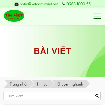
hotro@ketoantinviet.net
|
0968.1000.55
Kế
toán
Tuy
Hòa
Phú
BÀI VIẾT
Yên
-
Đào
tạo
Trang nhất
Tin tức
Chuyên nghành
Tín
Việt
-