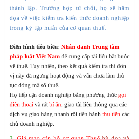
thành lập. Trường hợp từ chối, họ sẽ hăm
dọa về việc kiểm tra kiến thức doanh nghiệp
trong kỳ tập huấn của cơ quan thuế.
Điển hình tiêu biểu
:
Nhân danh Trung tâm
pháp luật Việt Nam
để cung cấp tài liệu bắt buộc
về thuế. Tuy nhiên, theo kết quả kiểm tra thì đơn
vị này đã ngưng hoạt động và vẫn chưa làm thủ
tục đóng mã số thuế.
Họ tiếp cận doanh nghiệp bằng phương thức
gọi
điện thoại
và rất
bí ẩn
, giao tài liệu thông qua các
dịch vụ giao hàng nhanh rồi tiến hành
thu tiền
các
chủ doanh nghiệp.
3.
Giả mạo cán bộ
cơ quan Thuế
hù dọa và