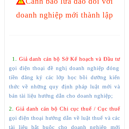
Cảnh báo lừa đảo đối với
và điều tra thông tin về công ty. Điển hình
nhất là mạo danh chi cục Thuế để hỏi về
doanh nghiệp mới thành lập
việc đã đăng ký chữ kí số chưa. Nếu đăng
ký rồi thì họ lại có chiêu trò khác, đó là hỏi
xem bên kia đã đăng kí thời gian 1 năm hay
3 năm. Sau đó lại đưa ra các gói hỗ trợ,
giảm giá và kèm theo những câu nói "gài"
1.
Giả danh cán bộ Sở Kế hoạch và Đầu tư
như kiểu: đây là quy định bắt buộc của Nhà
gọi điện thoại đề nghị doanh nghiệp đóng
nước.
tiền đăng ký các lớp học bồi dưỡng kiến
thức về những quy định pháp luật mới và
Các chủ doanh nghiệp nên chú ý và thận
bán tài liệu hướng dẫn cho doanh nghiệp;
trọng trong vấn đề này, để tránh tiền mất,
2.
Giả danh cán bộ Chi cục thuế / Cục thuế
tật mang và phát sinh những hệ lụy không
gọi điện thoại hướng dẫn về luật thuế và các
đáng có!
tài liệu bắt buộc cho doanh nghiệp mới