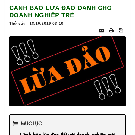
025
CẢNH BÁO LỪA ĐẢO DÀNH CHO
DOANH NGHIỆP TRẺ
Thứ sáu - 18/10/2019 03:10
MỤC LỤC
Cảnh báo lừa đảo đối với doanh nghiệp mới